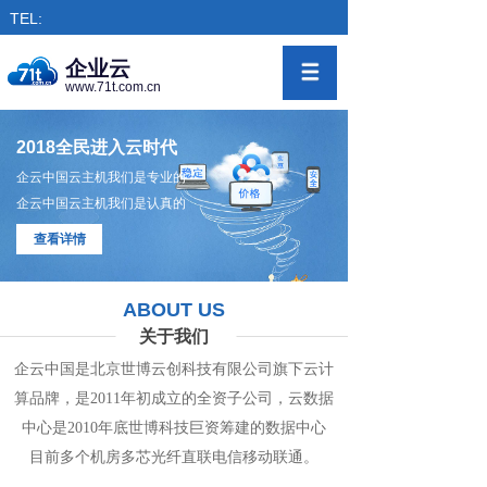
TEL:
企业云
www.71t.com.cn
2018全民进入云时代
企云中国云主机我们是专业的
企云中国云主机我们是认真的
查看详情
ABOUT US
关于我们
企云中国是北京世博云创科技有限公司旗下
云计
算
品牌，是
2011年初成立的全资子公司，
云数
据
中心
是2010年底世博科技巨资筹
建的
数据
中
心
目前多个机房
多
芯光纤直联电信移动联通。