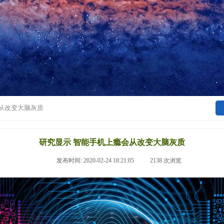
从改变大脑灰质
研究显示 智能手机上瘾会从改变大脑灰质
|
发布时间:
2020-02-24 18:21:05
|
2138
次浏览