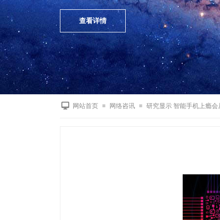
查看详情
网站首页
网络咨讯
研究显示 智能手机上瘾会
≡
≡