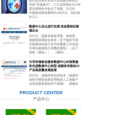
面对运营商究竟算不算创新型科技公
司的“灵魂拷问”，三大运营商在2022年
度业绩报告中给出了答案。2022年，
中国电信研发费用为106亿元，同比增
长52.3...
数据中心怎么进行交易 发改委绿证新
规出台
8月3日，国家发展改革委、财政部、
国家能源局联合发布《关于做好可再
生能源绿色电力证书全覆盖工作促进
可再生能源电力消费的通知》（以下
简称《通知》），《通知》...
引导存储备份服务数据中心向智算服
务先进数据中心转型 成都发布推动AI
产业高质量发展政策
8月4日，成都市经信局发布《成都市
加快大模型创新应用推进人工智能产
业高质量发展的若干措施》，措施从
强化智能算力供给、提升创新策源能
PRODUCT CENTER
力等方面提出20条举措。...
产品中心