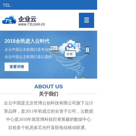
TEL:
企业云
www.71t.com.cn
2018全民进入云时代
企云中国云主机我们是专业的
企云中国云主机我们是认真的
查看详情
ABOUT US
关于我们
企云中国是北京世博云创科技有限公司旗下
云计
算
品牌，是
2011年初成立的全资子公司，
云数
据
中心
是2010年底世博科技巨资筹
建的
数据
中
心
目前多个机房
多
芯光纤直联电信移动联通。