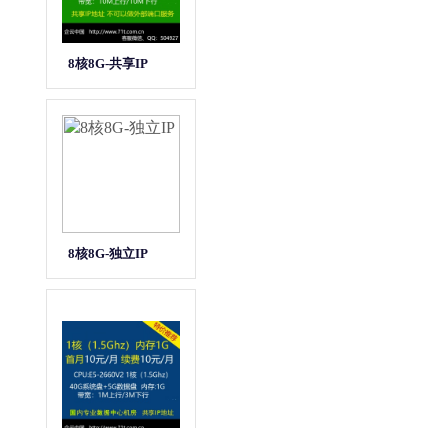
8核8G-共享IP
[网络咨讯]
引导存储备份服务
数据中心向智算服务先进数据
中心转型 成都发布推动AI产
业高质量发展政策
2023-08-05
8月4日，成都市经信局发布
8核8G-独立IP
《成都市加快大模型创新应用
推进人工智能产业高质量发展
的若干措施》，措施从强化智
能算力供给、提升创新策源能
力等方面提出20条举措。...