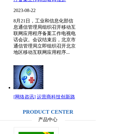
2023-08-22
8月21日，工业和信息化部信
息通信管理局组织召开移动互
联网应用程序备案工作电视电
话会议。会议结束后，北京市
通信管理局立即组织召开北京
地区移动互联网应用程序...
[网络咨讯]
运营商科技创新路
在何方
PRODUCT CENTER
2023-08-15
产品中心
面对运营商究竟算不算创新型
科技公司的“灵魂拷问”，三大