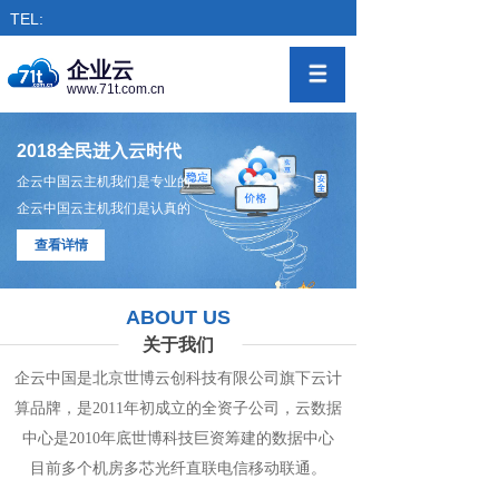
TEL:
企业云
www.71t.com.cn
2018全民进入云时代
企云中国云主机我们是专业的
企云中国云主机我们是认真的
查看详情
ABOUT US
关于我们
企云中国是北京世博云创科技有限公司旗下
云计
算
品牌，是
2011年初成立的全资子公司，
云数
据
中心
是2010年底世博科技巨资筹
建的
数据
中
心
目前多个机房
多
芯光纤直联电信移动联通。