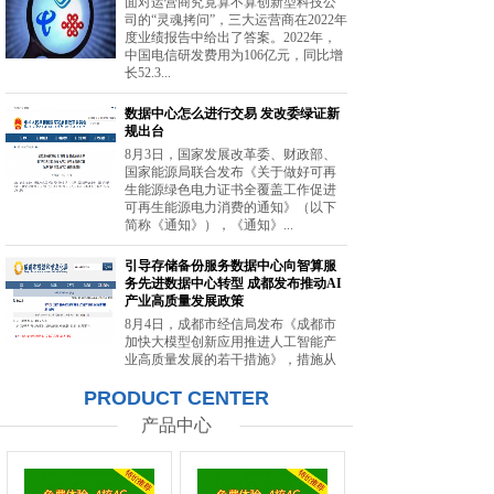
面对运营商究竟算不算创新型科技公
司的“灵魂拷问”，三大运营商在2022年
度业绩报告中给出了答案。2022年，
中国电信研发费用为106亿元，同比增
长52.3...
数据中心怎么进行交易 发改委绿证新
规出台
8月3日，国家发展改革委、财政部、
国家能源局联合发布《关于做好可再
生能源绿色电力证书全覆盖工作促进
可再生能源电力消费的通知》（以下
简称《通知》），《通知》...
引导存储备份服务数据中心向智算服
务先进数据中心转型 成都发布推动AI
产业高质量发展政策
8月4日，成都市经信局发布《成都市
加快大模型创新应用推进人工智能产
业高质量发展的若干措施》，措施从
强化智能算力供给、提升创新策源能
PRODUCT CENTER
力等方面提出20条举措。...
产品中心