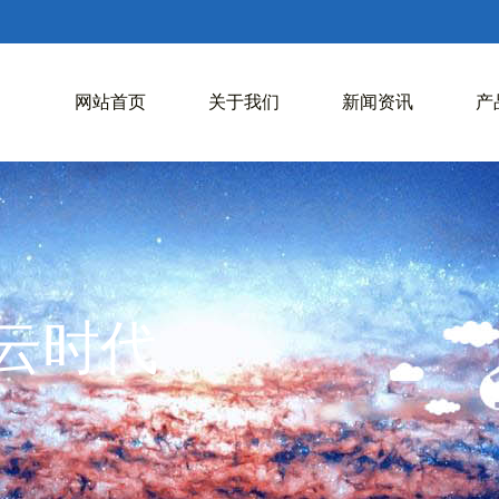
网站首页
关于我们
新闻资讯
产
入云时代