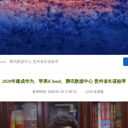
Cloud、腾讯数据中心 贵州省长谌贻琴
2020年建成华为、苹果iCloud、腾讯数据中心 贵州省长谌贻琴
|
发布时间:
2020-01-16 11:06:53
|
2234
次浏览