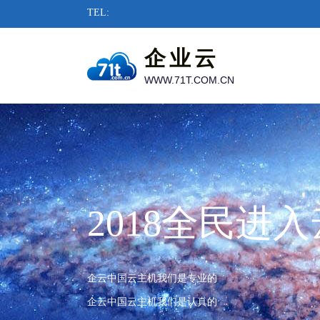
TEL:
企业云
WWW.71T.COM.CN
2018全民进
企云中国云主机我们是专业的
企云中国云主机我们是认真的