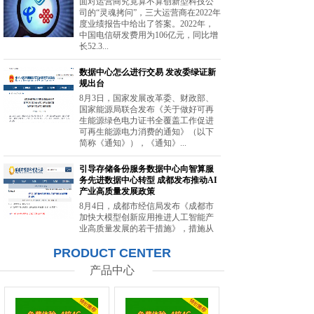
面对运营商究竟算不算创新型科技公
司的“灵魂拷问”，三大运营商在2022年
度业绩报告中给出了答案。2022年，
中国电信研发费用为106亿元，同比增
长52.3...
数据中心怎么进行交易 发改委绿证新
规出台
8月3日，国家发展改革委、财政部、
国家能源局联合发布《关于做好可再
生能源绿色电力证书全覆盖工作促进
可再生能源电力消费的通知》（以下
简称《通知》），《通知》...
引导存储备份服务数据中心向智算服
务先进数据中心转型 成都发布推动AI
产业高质量发展政策
8月4日，成都市经信局发布《成都市
加快大模型创新应用推进人工智能产
业高质量发展的若干措施》，措施从
强化智能算力供给、提升创新策源能
PRODUCT CENTER
力等方面提出20条举措。...
产品中心