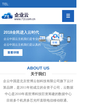
TEL:
企业云
www.71t.com.cn
2018全民进入云时代
企云中国云主机我们是专业的
企云中国云主机我们是认真的
查看详情
ABOUT US
关于我们
企云中国是北京世博云创科技有限公司旗下
云计
算
品牌，是
2011年初成立的全资子公司，
云数
据
中心
是2010年底世博科技巨资筹
建的
数据
中
心
目前多个机房
多
芯光纤直联电信移动联通。