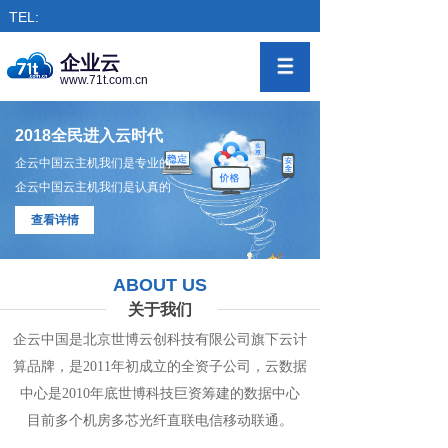
TEL:
企业云
www.71t.com.cn
2018全民进入云时代
企云中国云主机我们是专业的
企云中国云主机我们是认真的
查看详情
ABOUT US
关于我们
企云中国是北京世博云创科技有限公司旗下
云计
算
品牌，是
2011年初成立的全资子公司，
云数
据
中心
是2010年底世博科技巨资筹
建的
数据
中
心
目前多个机房
多
芯光纤直联电信移动联通。