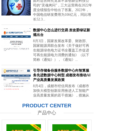
面对运营商究竟算不算创新型科技公
司的“灵魂拷问”，三大运营商在2022年
度业绩报告中给出了答案。2022年，
中国电信研发费用为106亿元，同比增
长52.3...
数据中心怎么进行交易 发改委绿证新
规出台
8月3日，国家发展改革委、财政部、
国家能源局联合发布《关于做好可再
生能源绿色电力证书全覆盖工作促进
可再生能源电力消费的通知》（以下
简称《通知》），《通知》...
引导存储备份服务数据中心向智算服
务先进数据中心转型 成都发布推动AI
产业高质量发展政策
8月4日，成都市经信局发布《成都市
加快大模型创新应用推进人工智能产
业高质量发展的若干措施》，措施从
强化智能算力供给、提升创新策源能
PRODUCT CENTER
力等方面提出20条举措。...
产品中心