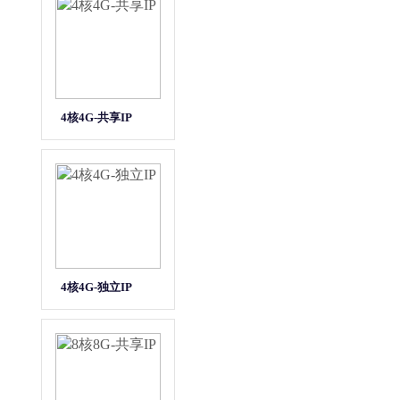
运营商在2022年度业绩报告中
给出了答案。2022年，中国电
信研发费用为106亿元，同比
增长52.3...
4核4G-共享IP
[网络咨讯]
数据中心怎么进行
交易 发改委绿证新规出台
2023-08-07
8月3日，国家发展改革委、财
4核4G-独立IP
政部、国家能源局联合发布
《关于做好可再生能源绿色电
力证书全覆盖工作促进可再生
能源电力消费的通知》（以下
简称《通知》），《通知》...