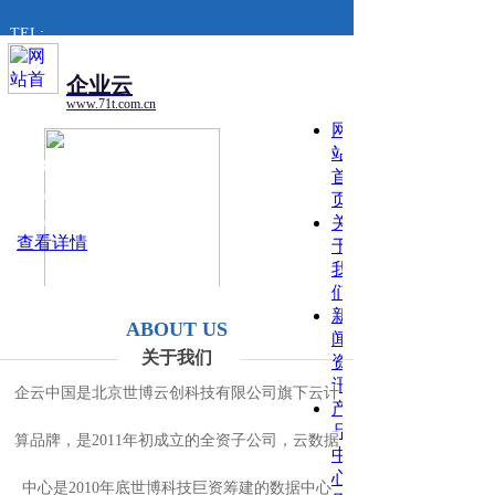
TEL:
企业云
www.71t.com.cn
网
站
2018全民进入云时代
首
企云中国云主机我们是专业的
页
关
企云中国云主机我们是认真的
查看详情
于
我
们
新
ABOUT US
闻
关于我们
资
讯
企云中国是北京世博云创科技有限公司旗下
云计
产
品
算
品牌，是
2011年初成立的全资子公司，
云数
据
中
心
中心
是2010年底世博科技巨资筹
建的
数据
中
心