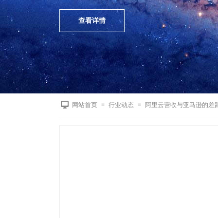
查看详情
网站首页
行业动态
阿里云营收与亚马逊的差
≡
≡