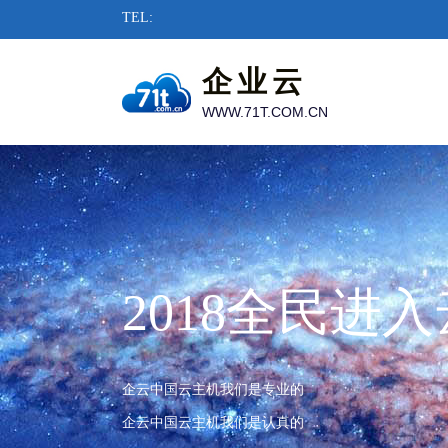
TEL:
企业云
WWW.71T.COM.CN
2018全民进
企云中国云主机我们是专业的
企云中国云主机我们是认真的