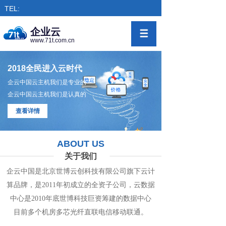
TEL:
企业云
www.71t.com.cn
2018全民进入云时代
企云中国云主机我们是专业的
企云中国云主机我们是认真的
查看详情
ABOUT US
关于我们
企云中国是北京世博云创科技有限公司旗下
云计
算
品牌，是
2011年初成立的全资子公司，
云数
据
中心
是2010年底世博科技巨资筹
建的
数据
中
心
目前多个机房
多
芯光纤直联电信移动联通。