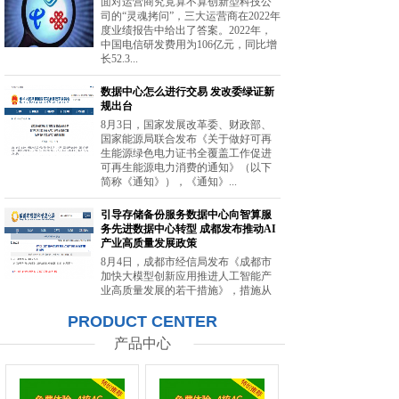
面对运营商究竟算不算创新型科技公
司的“灵魂拷问”，三大运营商在2022年
度业绩报告中给出了答案。2022年，
中国电信研发费用为106亿元，同比增
长52.3...
数据中心怎么进行交易 发改委绿证新
规出台
8月3日，国家发展改革委、财政部、
国家能源局联合发布《关于做好可再
生能源绿色电力证书全覆盖工作促进
可再生能源电力消费的通知》（以下
简称《通知》），《通知》...
引导存储备份服务数据中心向智算服
务先进数据中心转型 成都发布推动AI
产业高质量发展政策
8月4日，成都市经信局发布《成都市
加快大模型创新应用推进人工智能产
业高质量发展的若干措施》，措施从
强化智能算力供给、提升创新策源能
PRODUCT CENTER
力等方面提出20条举措。...
产品中心