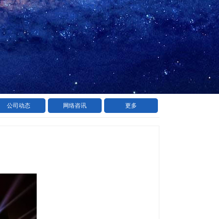
公司动态
网络咨讯
更多