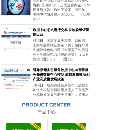
面对运营商究竟算不算创新型科技公
司的“灵魂拷问”，三大运营商在2022年
度业绩报告中给出了答案。2022年，
中国电信研发费用为106亿元，同比增
长52.3...
数据中心怎么进行交易 发改委绿证新
规出台
8月3日，国家发展改革委、财政部、
国家能源局联合发布《关于做好可再
生能源绿色电力证书全覆盖工作促进
可再生能源电力消费的通知》（以下
简称《通知》），《通知》...
引导存储备份服务数据中心向智算服
务先进数据中心转型 成都发布推动AI
产业高质量发展政策
8月4日，成都市经信局发布《成都市
加快大模型创新应用推进人工智能产
业高质量发展的若干措施》，措施从
强化智能算力供给、提升创新策源能
PRODUCT CENTER
力等方面提出20条举措。...
产品中心