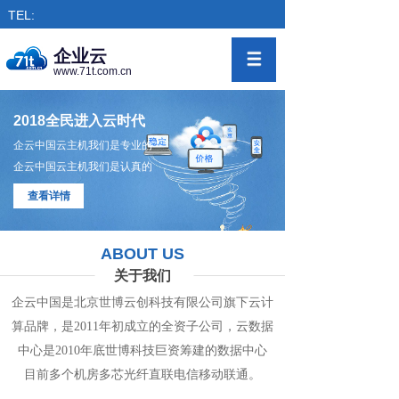
TEL:
企业云
www.71t.com.cn
2018全民进入云时代
企云中国云主机我们是专业的
企云中国云主机我们是认真的
查看详情
ABOUT US
关于我们
企云中国是北京世博云创科技有限公司旗下
云计
算
品牌，是
2011年初成立的全资子公司，
云数
据
中心
是2010年底世博科技巨资筹
建的
数据
中
心
目前多个机房
多
芯光纤直联电信移动联通。