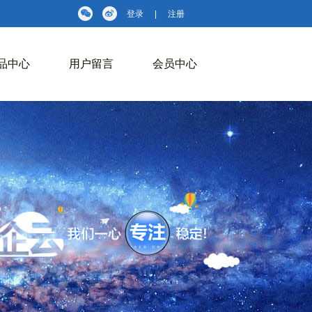
登录
|
注册
品中心
用户留言
会员中心