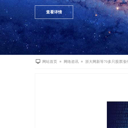
查看详情
网站首页
网络咨讯
浙大网新等70多只股票涨
≡
≡