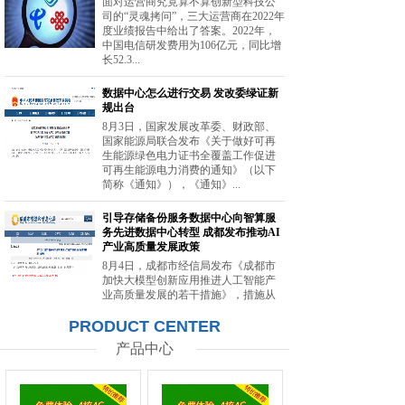
面对运营商究竟算不算创新型科技公
司的“灵魂拷问”，三大运营商在2022年
度业绩报告中给出了答案。2022年，
中国电信研发费用为106亿元，同比增
长52.3...
数据中心怎么进行交易 发改委绿证新
规出台
8月3日，国家发展改革委、财政部、
国家能源局联合发布《关于做好可再
生能源绿色电力证书全覆盖工作促进
可再生能源电力消费的通知》（以下
简称《通知》），《通知》...
引导存储备份服务数据中心向智算服
务先进数据中心转型 成都发布推动AI
产业高质量发展政策
8月4日，成都市经信局发布《成都市
加快大模型创新应用推进人工智能产
业高质量发展的若干措施》，措施从
强化智能算力供给、提升创新策源能
PRODUCT CENTER
力等方面提出20条举措。...
产品中心