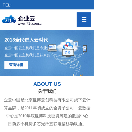
TEL:
企业云
www.71t.com.cn
2018全民进入云时代
企云中国云主机我们是专业的
企云中国云主机我们是认真的
查看详情
ABOUT US
关于我们
企云中国是北京世博云创科技有限公司旗下
云计
算
品牌，是
2011年初成立的全资子公司，
云数
据
中心
是2010年底世博科技巨资筹
建的
数据
中
心
目前多个机房
多
芯光纤直联电信移动联通。