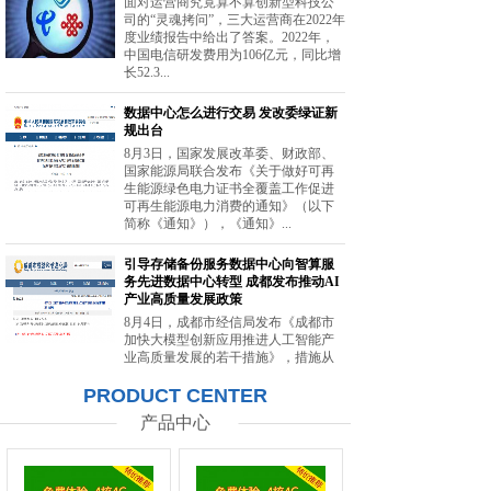
面对运营商究竟算不算创新型科技公
司的“灵魂拷问”，三大运营商在2022年
度业绩报告中给出了答案。2022年，
中国电信研发费用为106亿元，同比增
长52.3...
数据中心怎么进行交易 发改委绿证新
规出台
8月3日，国家发展改革委、财政部、
国家能源局联合发布《关于做好可再
生能源绿色电力证书全覆盖工作促进
可再生能源电力消费的通知》（以下
简称《通知》），《通知》...
引导存储备份服务数据中心向智算服
务先进数据中心转型 成都发布推动AI
产业高质量发展政策
8月4日，成都市经信局发布《成都市
加快大模型创新应用推进人工智能产
业高质量发展的若干措施》，措施从
强化智能算力供给、提升创新策源能
PRODUCT CENTER
力等方面提出20条举措。...
产品中心