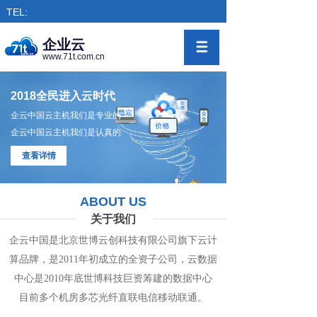
TEL:
企业云
www.71t.com.cn
2018全民进入云时代
企云中国云主机我们是专业的
企云中国云主机我们是认真的
查看详情
ABOUT US
关于我们
企云中国是北京世博云创科技有限公司旗下
云计
算
品牌，是
2011年初成立的全资子公司，
云数
据
中心
是2010年底世博科技巨资筹
建的
数据
中
心
目前多个机房
多
芯光纤直联电信移动联通。