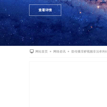
查看详情
网站首页
网络咨讯
曾传播淫秽视频非法牟利6
≡
≡