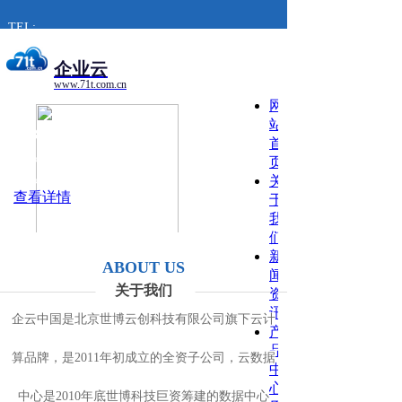
TEL:
企业云
www.71t.com.cn
网
站
2018全民进入云时代
首
企云中国云主机我们是专业的
页
关
企云中国云主机我们是认真的
查看详情
于
我
们
新
ABOUT US
闻
关于我们
资
讯
企云中国是北京世博云创科技有限公司旗下
云计
产
品
算
品牌，是
2011年初成立的全资子公司，
云数
据
中
心
中心
是2010年底世博科技巨资筹
建的
数据
中
心