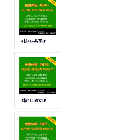
运营商在2022年度业绩报告中
给出了答案。2022年，中国电
信研发费用为106亿元，同比
增长52.3...
4核4G-共享IP
[网络咨讯]
数据中心怎么进行
交易 发改委绿证新规出台
2023-08-07
8月3日，国家发展改革委、财
4核4G-独立IP
政部、国家能源局联合发布
《关于做好可再生能源绿色电
力证书全覆盖工作促进可再生
能源电力消费的通知》（以下
简称《通知》），《通知》...