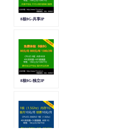
8核8G-共享IP
[网络咨讯]
引导存储备份服务
数据中心向智算服务先进数据
中心转型 成都发布推动AI产
业高质量发展政策
2023-08-05
8月4日，成都市经信局发布
8核8G-独立IP
《成都市加快大模型创新应用
推进人工智能产业高质量发展
的若干措施》，措施从强化智
能算力供给、提升创新策源能
力等方面提出20条举措。...