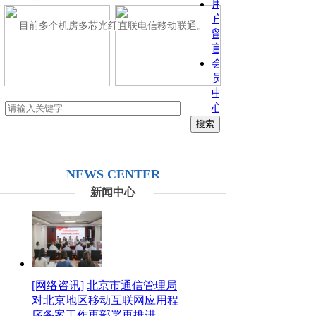
用
户
目前多个机房
多
芯光纤直联电信移动联通。
留
言
会
员
中
心
热门搜索 : 挂机宝 云服务器 云主机
NEWS CENTER
新闻中心
[网络咨讯]
北京市通信管理局
对北京地区移动互联网应用程
序备案工作再部署再推进