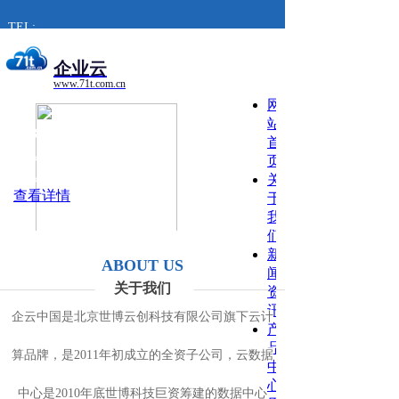
TEL:
企业云
www.71t.com.cn
网
站
2018全民进入云时代
首
企云中国云主机我们是专业的
页
关
企云中国云主机我们是认真的
查看详情
于
我
们
新
ABOUT US
闻
关于我们
资
讯
企云中国是北京世博云创科技有限公司旗下
云计
产
品
算
品牌，是
2011年初成立的全资子公司，
云数
据
中
心
中心
是2010年底世博科技巨资筹
建的
数据
中
心