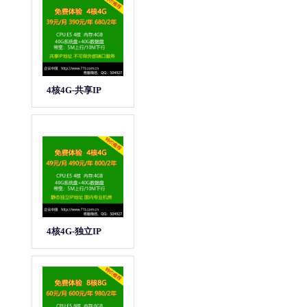
运营商在2022年度业绩报告中
给出了答案。2022年，中国电
信研发费用为106亿元，同比
增长52.3...
4核4G-共享IP
[网络咨讯]
数据中心怎么进行
交易 发改委绿证新规出台
2023-08-07
8月3日，国家发展改革委、财
政部、国家能源局联合发布
4核4G-独立IP
《关于做好可再生能源绿色电
力证书全覆盖工作促进可再生
能源电力消费的通知》（以下
简称《通知》），《通知》...