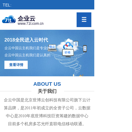
TEL:
企业云
www.71t.com.cn
2018全民进入云时代
企云中国云主机我们是专业的
企云中国云主机我们是认真的
查看详情
ABOUT US
关于我们
企云中国是北京世博云创科技有限公司旗下
云计
算
品牌，是
2011年初成立的全资子公司，
云数
据
中心
是2010年底世博科技巨资筹
建的
数据
中
心
目前多个机房
多
芯光纤直联电信移动联通。