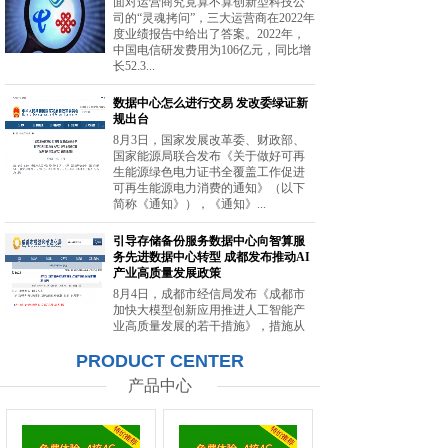
面对运营商究竟算不算创新型科技公
司的“灵魂拷问”，三大运营商在2022年
度业绩报告中给出了答案。2022年，
中国电信研发费用为106亿元，同比增
长52.3...
数据中心怎么进行交易 发改委绿证新
规出台
8月3日，国家发展改革委、财政部、
国家能源局联合发布《关于做好可再
生能源绿色电力证书全覆盖工作促进
可再生能源电力消费的通知》（以下
简称《通知》），《通知》...
引导存储备份服务数据中心向智算服
务先进数据中心转型 成都发布推动AI
产业高质量发展政策
8月4日，成都市经信局发布《成都市
加快大模型创新应用推进人工智能产
业高质量发展的若干措施》，措施从
强化智能算力供给、提升创新策源能
PRODUCT CENTER
力等方面提出20条举措。...
产品中心