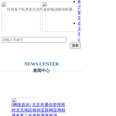
用
户
目前多个机房
多
芯光纤直联电信移动联通。
留
言
会
员
中
心
热门搜索 : 挂机宝 云服务器 云主机
NEWS CENTER
新闻中心
[网络咨讯]
北京市通信管理局
对北京地区移动互联网应用程
序备案工作再部署再推进