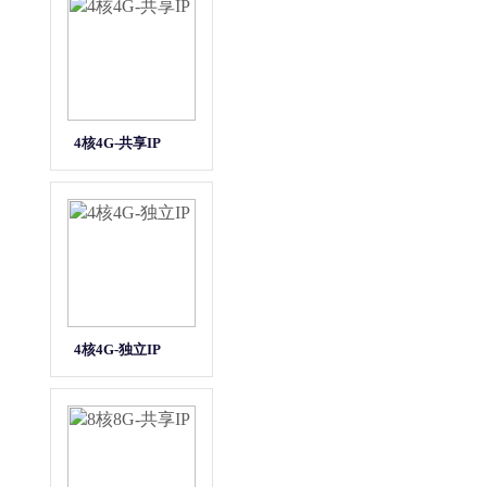
运营商在2022年度业绩报告中
给出了答案。2022年，中国电
信研发费用为106亿元，同比
增长52.3...
4核4G-共享IP
[网络咨讯]
数据中心怎么进行
交易 发改委绿证新规出台
2023-08-07
8月3日，国家发展改革委、财
4核4G-独立IP
政部、国家能源局联合发布
《关于做好可再生能源绿色电
力证书全覆盖工作促进可再生
能源电力消费的通知》（以下
简称《通知》），《通知》...