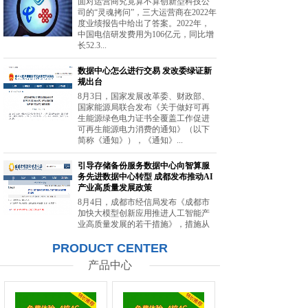
面对运营商究竟算不算创新型科技公
司的“灵魂拷问”，三大运营商在2022年
度业绩报告中给出了答案。2022年，
中国电信研发费用为106亿元，同比增
长52.3...
数据中心怎么进行交易 发改委绿证新
规出台
8月3日，国家发展改革委、财政部、
国家能源局联合发布《关于做好可再
生能源绿色电力证书全覆盖工作促进
可再生能源电力消费的通知》（以下
简称《通知》），《通知》...
引导存储备份服务数据中心向智算服
务先进数据中心转型 成都发布推动AI
产业高质量发展政策
8月4日，成都市经信局发布《成都市
加快大模型创新应用推进人工智能产
业高质量发展的若干措施》，措施从
强化智能算力供给、提升创新策源能
PRODUCT CENTER
力等方面提出20条举措。...
产品中心