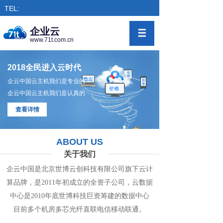
TEL:
企业云
www.71t.com.cn
2018全民进入云时代
企云中国云主机我们是专业的
企云中国云主机我们是认真的
查看详情
ABOUT US
关于我们
企云中国是北京世博云创科技有限公司旗下
云计
算
品牌，是
2011年初成立的全资子公司，
云数
据
中心
是2010年底世博科技巨资筹
建的
数据
中
心
目前多个机房
多
芯光纤直联电信移动联通。