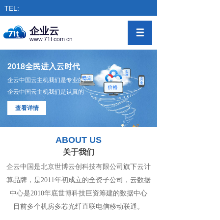
TEL:
企业云
www.71t.com.cn
2018全民进入云时代
企云中国云主机我们是专业的
企云中国云主机我们是认真的
查看详情
ABOUT US
关于我们
企云中国是北京世博云创科技有限公司旗下
云计
算
品牌，是
2011年初成立的全资子公司，
云数
据
中心
是2010年底世博科技巨资筹
建的
数据
中
心
目前多个机房
多
芯光纤直联电信移动联通。