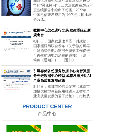
面对运营商究竟算不算创新型科技公
司的“灵魂拷问”，三大运营商在2022年
度业绩报告中给出了答案。2022年，
中国电信研发费用为106亿元，同比增
长52.3...
数据中心怎么进行交易 发改委绿证新
规出台
8月3日，国家发展改革委、财政部、
国家能源局联合发布《关于做好可再
生能源绿色电力证书全覆盖工作促进
可再生能源电力消费的通知》（以下
简称《通知》），《通知》...
引导存储备份服务数据中心向智算服
务先进数据中心转型 成都发布推动AI
产业高质量发展政策
8月4日，成都市经信局发布《成都市
加快大模型创新应用推进人工智能产
业高质量发展的若干措施》，措施从
强化智能算力供给、提升创新策源能
PRODUCT CENTER
力等方面提出20条举措。...
产品中心