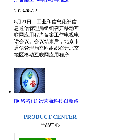
2023-08-22
8月21日，工业和信息化部信
息通信管理局组织召开移动互
联网应用程序备案工作电视电
话会议。会议结束后，北京市
通信管理局立即组织召开北京
地区移动互联网应用程序...
[网络咨讯]
运营商科技创新路
在何方
PRODUCT CENTER
2023-08-15
产品中心
面对运营商究竟算不算创新型
科技公司的“灵魂拷问”，三大