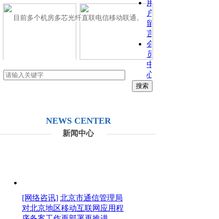
用
户
目前多个机房
多
芯光纤直联电信移动联通。
留
言
会
员
中
心
热门搜索 : 挂机宝 云服务器 云主机
NEWS CENTER
新闻中心
[网络咨讯]
北京市通信管理局
对北京地区移动互联网应用程
序备案工作再部署再推进