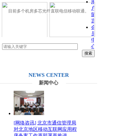
用
户
目前多个机房
多
芯光纤直联电信移动联通。
留
言
会
员
中
心
热门搜索 : 挂机宝 云服务器 云主机
NEWS CENTER
新闻中心
[网络咨讯]
北京市通信管理局
对北京地区移动互联网应用程
序备案工作再部署再推进