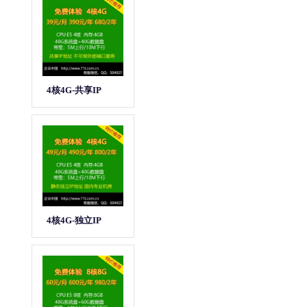
运营商在2022年度业绩报告中
给出了答案。2022年，中国电
信研发费用为106亿元，同比
增长52.3...
4核4G-共享IP
[网络咨讯]
数据中心怎么进行
交易 发改委绿证新规出台
2023-08-07
8月3日，国家发展改革委、财
4核4G-独立IP
政部、国家能源局联合发布
《关于做好可再生能源绿色电
力证书全覆盖工作促进可再生
能源电力消费的通知》（以下
简称《通知》），《通知》...