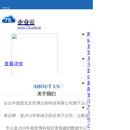
TEL:
企业云
www.71t.com.cn
网
站
2018全民进入云时代
首
企云中国云主机我们是专业的
页
关
企云中国云主机我们是认真的
查看详情
于
我
们
新
ABOUT US
闻
关于我们
资
讯
企云中国是北京世博云创科技有限公司旗下
云计
产
品
算
品牌，是
2011年初成立的全资子公司，
云数
据
中
心
中心
是2010年底世博科技巨资筹
建的
数据
中
心