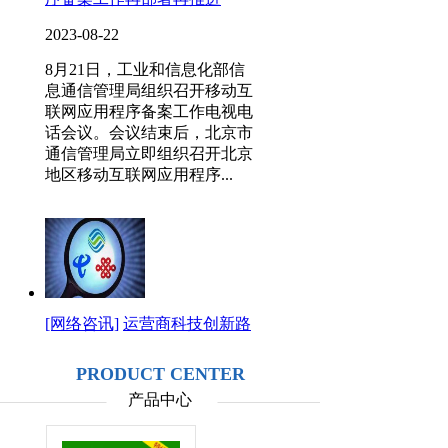
2023-08-22
8月21日，工业和信息化部信
息通信管理局组织召开移动互
联网应用程序备案工作电视电
话会议。会议结束后，北京市
通信管理局立即组织召开北京
地区移动互联网应用程序...
[网络咨讯]
运营商科技创新路
在何方
PRODUCT CENTER
2023-08-15
产品中心
面对运营商究竟算不算创新型
科技公司的“灵魂拷问”，三大