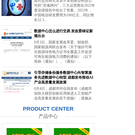
面对运营商究竟算不算创新型科技公
司的“灵魂拷问”，三大运营商在2022年
度业绩报告中给出了答案。2022年，
中国电信研发费用为106亿元，同比增
长52.3...
数据中心怎么进行交易 发改委绿证新
规出台
8月3日，国家发展改革委、财政部、
国家能源局联合发布《关于做好可再
生能源绿色电力证书全覆盖工作促进
可再生能源电力消费的通知》（以下
简称《通知》），《通知》...
引导存储备份服务数据中心向智算服
务先进数据中心转型 成都发布推动AI
产业高质量发展政策
8月4日，成都市经信局发布《成都市
加快大模型创新应用推进人工智能产
业高质量发展的若干措施》，措施从
强化智能算力供给、提升创新策源能
PRODUCT CENTER
力等方面提出20条举措。...
产品中心