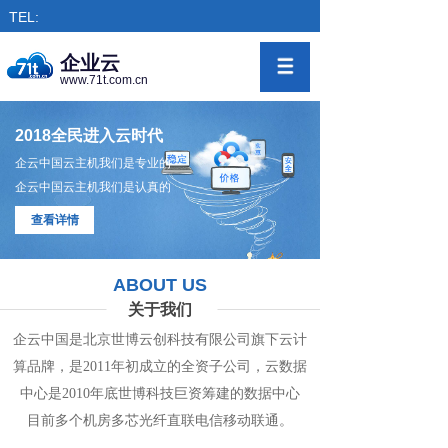
TEL:
企业云
www.71t.com.cn
2018全民进入云时代
企云中国云主机我们是专业的
企云中国云主机我们是认真的
查看详情
ABOUT US
关于我们
企云中国是北京世博云创科技有限公司旗下
云计
算
品牌，是
2011年初成立的全资子公司，
云数
据
中心
是2010年底世博科技巨资筹
建的
数据
中
心
目前多个机房
多
芯光纤直联电信移动联通。