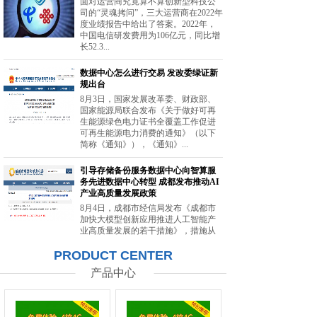
面对运营商究竟算不算创新型科技公
司的“灵魂拷问”，三大运营商在2022年
度业绩报告中给出了答案。2022年，
中国电信研发费用为106亿元，同比增
长52.3...
数据中心怎么进行交易 发改委绿证新
规出台
8月3日，国家发展改革委、财政部、
国家能源局联合发布《关于做好可再
生能源绿色电力证书全覆盖工作促进
可再生能源电力消费的通知》（以下
简称《通知》），《通知》...
引导存储备份服务数据中心向智算服
务先进数据中心转型 成都发布推动AI
产业高质量发展政策
8月4日，成都市经信局发布《成都市
加快大模型创新应用推进人工智能产
业高质量发展的若干措施》，措施从
强化智能算力供给、提升创新策源能
PRODUCT CENTER
力等方面提出20条举措。...
产品中心