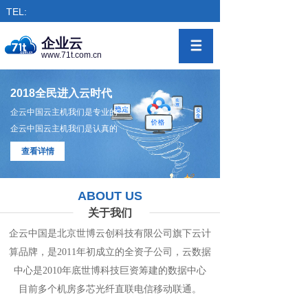
TEL:
企业云
www.71t.com.cn
2018全民进入云时代
企云中国云主机我们是专业的
企云中国云主机我们是认真的
查看详情
ABOUT US
关于我们
企云中国是北京世博云创科技有限公司旗下
云计
算
品牌，是
2011年初成立的全资子公司，
云数
据
中心
是2010年底世博科技巨资筹
建的
数据
中
心
目前多个机房
多
芯光纤直联电信移动联通。