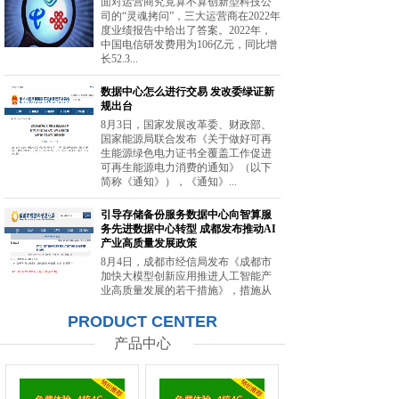
面对运营商究竟算不算创新型科技公
司的“灵魂拷问”，三大运营商在2022年
度业绩报告中给出了答案。2022年，
中国电信研发费用为106亿元，同比增
长52.3...
数据中心怎么进行交易 发改委绿证新
规出台
8月3日，国家发展改革委、财政部、
国家能源局联合发布《关于做好可再
生能源绿色电力证书全覆盖工作促进
可再生能源电力消费的通知》（以下
简称《通知》），《通知》...
引导存储备份服务数据中心向智算服
务先进数据中心转型 成都发布推动AI
产业高质量发展政策
8月4日，成都市经信局发布《成都市
加快大模型创新应用推进人工智能产
业高质量发展的若干措施》，措施从
强化智能算力供给、提升创新策源能
PRODUCT CENTER
力等方面提出20条举措。...
产品中心