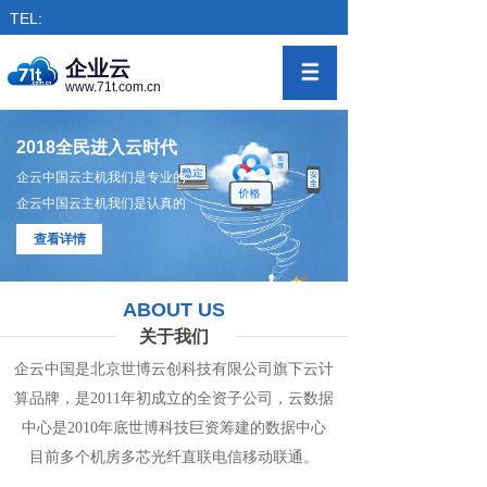
TEL:
企业云
www.71t.com.cn
2018全民进入云时代
企云中国云主机我们是专业的
企云中国云主机我们是认真的
查看详情
ABOUT US
关于我们
企云中国是北京世博云创科技有限公司旗下
云计
算
品牌，是
2011年初成立的全资子公司，
云数
据
中心
是2010年底世博科技巨资筹
建的
数据
中
心
目前多个机房
多
芯光纤直联电信移动联通。