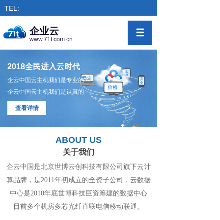
TEL:
企业云
www.71t.com.cn
2018全民进入云时代
企云中国云主机我们是专业的
企云中国云主机我们是认真的
查看详情
ABOUT US
关于我们
企云中国是北京世博云创科技有限公司旗下
云计
算
品牌，是
2011年初成立的全资子公司，
云数
据
中心
是2010年底世博科技巨资筹
建的
数据
中
心
目前多个机房
多
芯光纤直联电信移动联通。