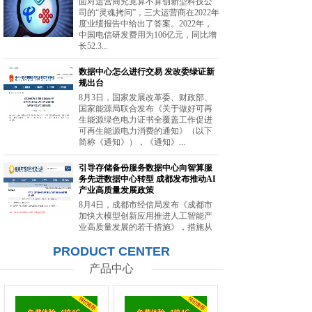
面对运营商究竟算不算创新型科技公
司的“灵魂拷问”，三大运营商在2022年
度业绩报告中给出了答案。2022年，
中国电信研发费用为106亿元，同比增
长52.3...
数据中心怎么进行交易 发改委绿证新
规出台
8月3日，国家发展改革委、财政部、
国家能源局联合发布《关于做好可再
生能源绿色电力证书全覆盖工作促进
可再生能源电力消费的通知》（以下
简称《通知》），《通知》...
引导存储备份服务数据中心向智算服
务先进数据中心转型 成都发布推动AI
产业高质量发展政策
8月4日，成都市经信局发布《成都市
加快大模型创新应用推进人工智能产
业高质量发展的若干措施》，措施从
强化智能算力供给、提升创新策源能
PRODUCT CENTER
力等方面提出20条举措。...
产品中心