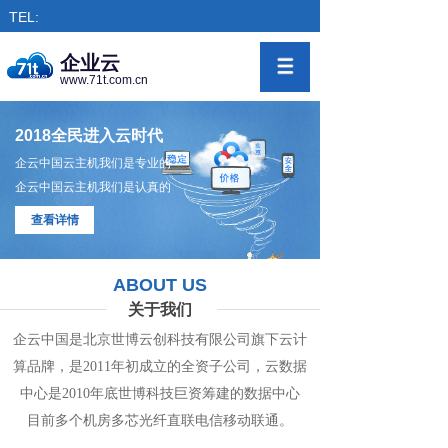
TEL:
企业云
www.71t.com.cn
2018全民进入云时代
企云中国云主机我们是专业的
企云中国云主机我们是认真的
查看详情
ABOUT US
关于我们
企云中国是北京世博云创科技有限公司旗下
云计
算
品牌，是
2011年初成立的全资子公司，
云数
据
中心
是2010年底世博科技巨资筹
建的
数据
中
心
目前多个机房
多
芯光纤直联电信移动联通。