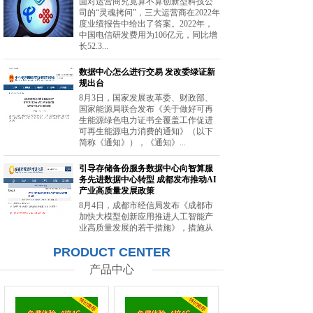
面对运营商究竟算不算创新型科技公
司的“灵魂拷问”，三大运营商在2022年
度业绩报告中给出了答案。2022年，
中国电信研发费用为106亿元，同比增
长52.3...
数据中心怎么进行交易 发改委绿证新
规出台
8月3日，国家发展改革委、财政部、
国家能源局联合发布《关于做好可再
生能源绿色电力证书全覆盖工作促进
可再生能源电力消费的通知》（以下
简称《通知》），《通知》...
引导存储备份服务数据中心向智算服
务先进数据中心转型 成都发布推动AI
产业高质量发展政策
8月4日，成都市经信局发布《成都市
加快大模型创新应用推进人工智能产
业高质量发展的若干措施》，措施从
强化智能算力供给、提升创新策源能
PRODUCT CENTER
力等方面提出20条举措。...
产品中心