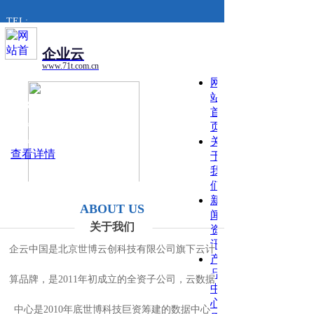
TEL:
企业云
www.71t.com.cn
网
站
2018全民进入云时代
首
企云中国云主机我们是专业的
页
关
企云中国云主机我们是认真的
查看详情
于
我
们
新
ABOUT US
闻
关于我们
资
讯
企云中国是北京世博云创科技有限公司旗下
云计
产
品
算
品牌，是
2011年初成立的全资子公司，
云数
据
中
心
中心
是2010年底世博科技巨资筹
建的
数据
中
心