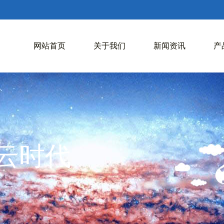
网站首页
关于我们
新闻资讯
产
入云时代