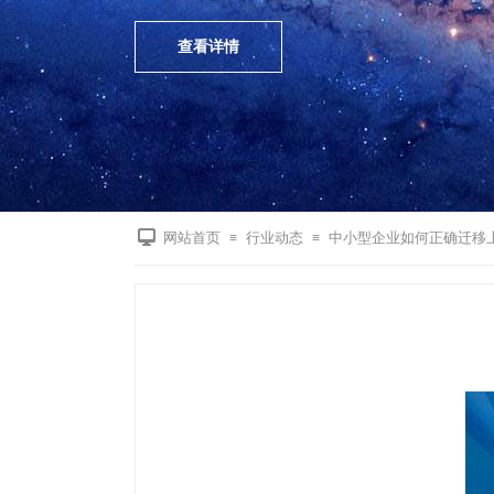
查看详情
网站首页
行业动态
中小型企业如何正确迁移
≡
≡