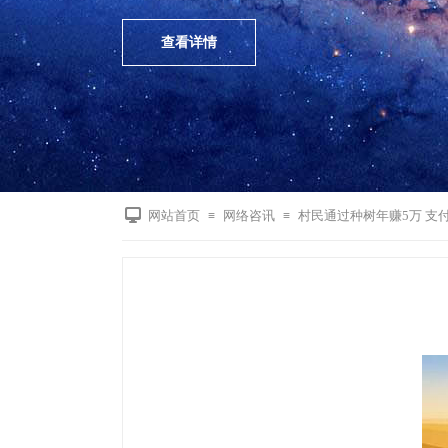
查看详情
网站首页
网络咨讯
村民通过种树年赚5万 支
≡
≡