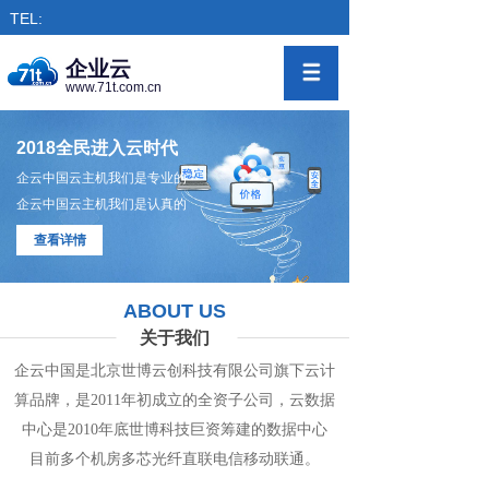
TEL:
企业云
www.71t.com.cn
2018全民进入云时代
企云中国云主机我们是专业的
企云中国云主机我们是认真的
查看详情
ABOUT US
关于我们
企云中国是北京世博云创科技有限公司旗下
云计
算
品牌，是
2011年初成立的全资子公司，
云数
据
中心
是2010年底世博科技巨资筹
建的
数据
中
心
目前多个机房
多
芯光纤直联电信移动联通。