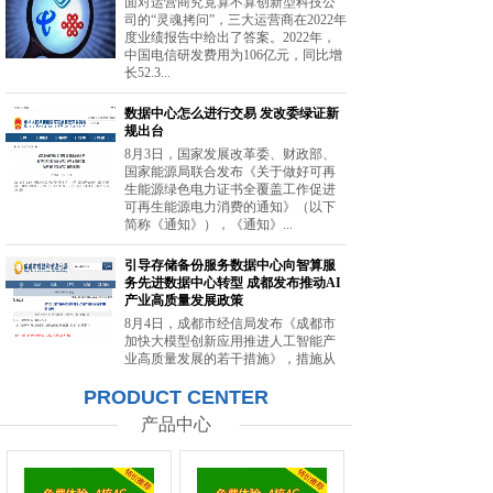
面对运营商究竟算不算创新型科技公
司的“灵魂拷问”，三大运营商在2022年
度业绩报告中给出了答案。2022年，
中国电信研发费用为106亿元，同比增
长52.3...
数据中心怎么进行交易 发改委绿证新
规出台
8月3日，国家发展改革委、财政部、
国家能源局联合发布《关于做好可再
生能源绿色电力证书全覆盖工作促进
可再生能源电力消费的通知》（以下
简称《通知》），《通知》...
引导存储备份服务数据中心向智算服
务先进数据中心转型 成都发布推动AI
产业高质量发展政策
8月4日，成都市经信局发布《成都市
加快大模型创新应用推进人工智能产
业高质量发展的若干措施》，措施从
强化智能算力供给、提升创新策源能
PRODUCT CENTER
力等方面提出20条举措。...
产品中心