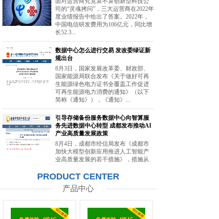
面对运营商究竟算不算创新型科技公
司的“灵魂拷问”，三大运营商在2022年
度业绩报告中给出了答案。2022年，
中国电信研发费用为106亿元，同比增
长52.3...
数据中心怎么进行交易 发改委绿证新
规出台
8月3日，国家发展改革委、财政部、
国家能源局联合发布《关于做好可再
生能源绿色电力证书全覆盖工作促进
可再生能源电力消费的通知》（以下
简称《通知》），《通知》...
引导存储备份服务数据中心向智算服
务先进数据中心转型 成都发布推动AI
产业高质量发展政策
8月4日，成都市经信局发布《成都市
加快大模型创新应用推进人工智能产
业高质量发展的若干措施》，措施从
强化智能算力供给、提升创新策源能
PRODUCT CENTER
力等方面提出20条举措。...
产品中心