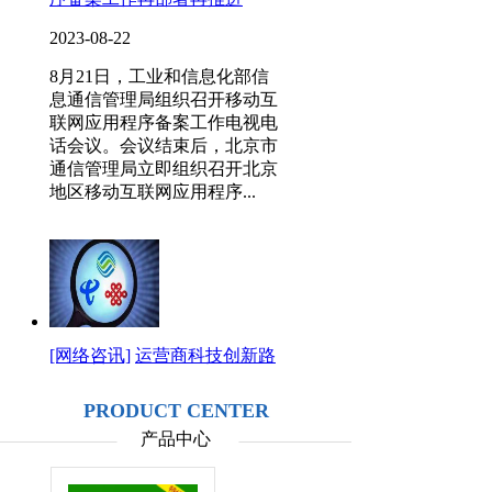
2023-08-22
8月21日，工业和信息化部信
息通信管理局组织召开移动互
联网应用程序备案工作电视电
话会议。会议结束后，北京市
通信管理局立即组织召开北京
地区移动互联网应用程序...
[网络咨讯]
运营商科技创新路
在何方
PRODUCT CENTER
2023-08-15
产品中心
面对运营商究竟算不算创新型
科技公司的“灵魂拷问”，三大