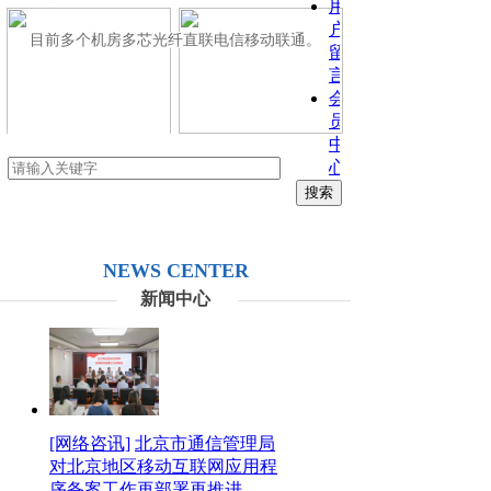
用
户
目前多个机房
多
芯光纤直联电信移动联通。
留
言
会
员
中
心
热门搜索 : 挂机宝 云服务器 云主机
NEWS CENTER
新闻中心
[网络咨讯]
北京市通信管理局
对北京地区移动互联网应用程
序备案工作再部署再推进