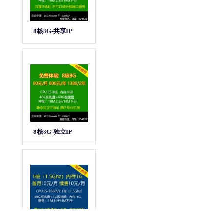
8核8G-共享IP
[网络咨讯]
引导存储备份服务
数据中心向智算服务先进数据
中心转型 成都发布推动AI产
业高质量发展政策
2023-08-05
8月4日，成都市经信局发布
8核8G-独立IP
《成都市加快大模型创新应用
推进人工智能产业高质量发展
的若干措施》，措施从强化智
能算力供给、提升创新策源能
力等方面提出20条举措。...