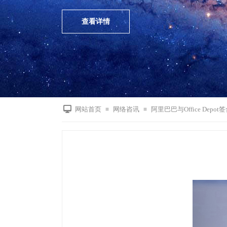
查看详情
网站首页
网络咨讯
阿里巴巴与Office Dep
≡
≡