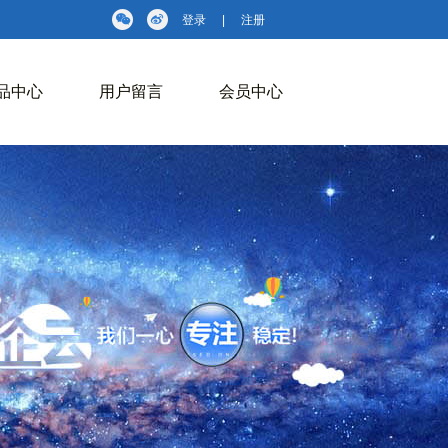
登录
|
注册
品中心
用户留言
会员中心