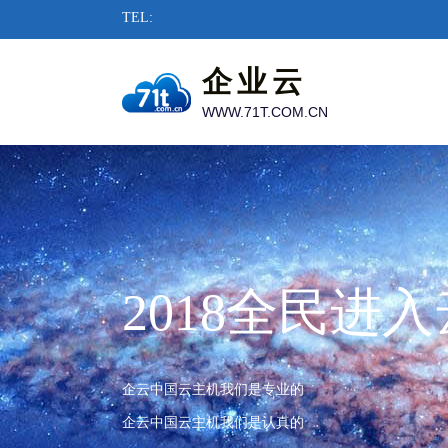
TEL:
企业云
WWW.71T.COM.CN
2018全民进
企云中国云主机我们是专业的
企云中国云主机我们是认真的