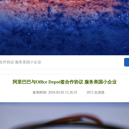
ot签合作协议 服务美国小企业
阿里巴巴与Office Depot签合作协议 服务美国小企业
|
发布时间:
2019-03-05 11:26:35
|
1872
次浏览