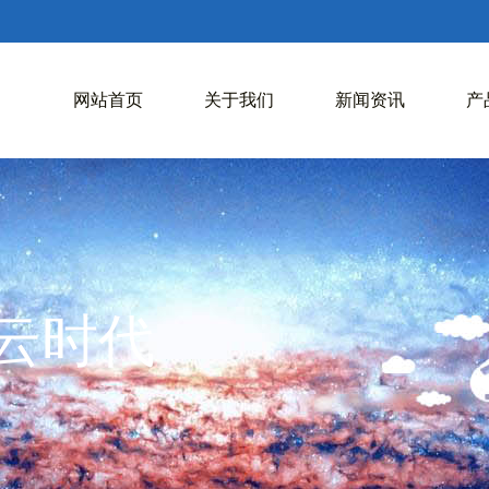
网站首页
关于我们
新闻资讯
产
入云时代