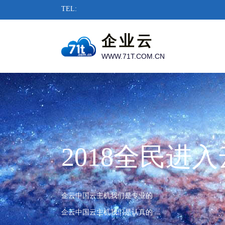
TEL:
企业云
WWW.71T.COM.CN
2018全民进
企云中国云主机我们是专业的
企云中国云主机我们是认真的