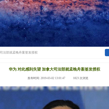
大司法部就孟晚舟案签发授权
华为 对此感到失望 加拿大司法部就孟晚舟案签发授权
|
发布时间:
2019-03-02 13:01:47
|
1823
次浏览