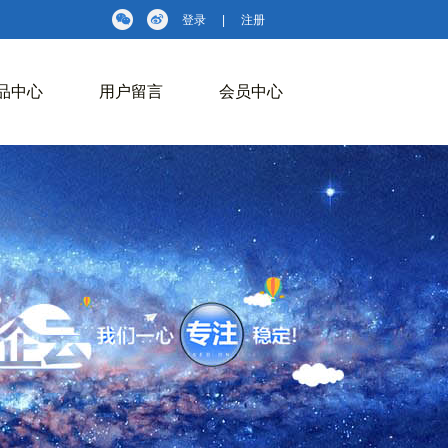
登录
|
注册
品中心
用户留言
会员中心