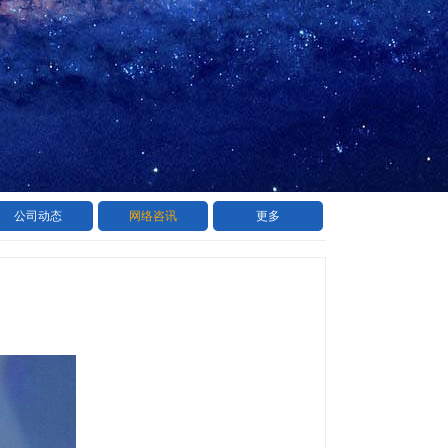
公司动态
网络咨讯
更多