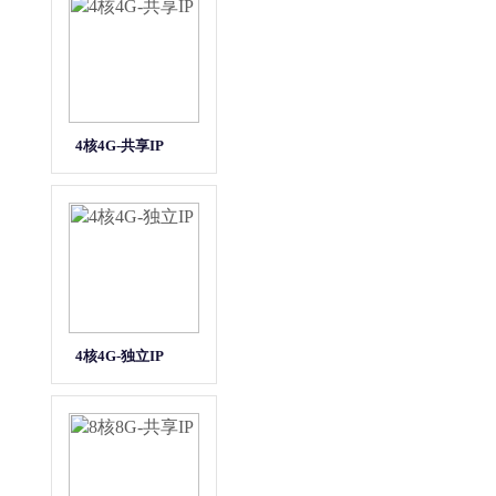
运营商在2022年度业绩报告中
给出了答案。2022年，中国电
信研发费用为106亿元，同比
增长52.3...
4核4G-共享IP
[网络咨讯]
数据中心怎么进行
交易 发改委绿证新规出台
2023-08-07
8月3日，国家发展改革委、财
4核4G-独立IP
政部、国家能源局联合发布
《关于做好可再生能源绿色电
力证书全覆盖工作促进可再生
能源电力消费的通知》（以下
简称《通知》），《通知》...