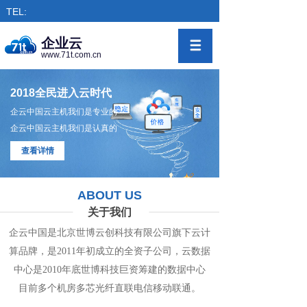
TEL:
企业云
www.71t.com.cn
2018全民进入云时代
企云中国云主机我们是专业的
企云中国云主机我们是认真的
查看详情
ABOUT US
关于我们
企云中国是北京世博云创科技有限公司旗下
云计
算
品牌，是
2011年初成立的全资子公司，
云数
据
中心
是2010年底世博科技巨资筹
建的
数据
中
心
目前多个机房
多
芯光纤直联电信移动联通。