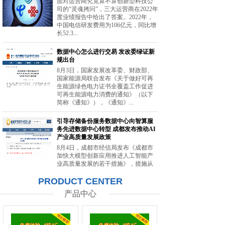
面对运营商究竟算不算创新型科技公
司的“灵魂拷问”，三大运营商在2022年
度业绩报告中给出了答案。2022年，
中国电信研发费用为106亿元，同比增
长52.3...
数据中心怎么进行交易 发改委绿证新
规出台
8月3日，国家发展改革委、财政部、
国家能源局联合发布《关于做好可再
生能源绿色电力证书全覆盖工作促进
可再生能源电力消费的通知》（以下
简称《通知》），《通知》...
引导存储备份服务数据中心向智算服
务先进数据中心转型 成都发布推动AI
产业高质量发展政策
8月4日，成都市经信局发布《成都市
加快大模型创新应用推进人工智能产
业高质量发展的若干措施》，措施从
强化智能算力供给、提升创新策源能
PRODUCT CENTER
力等方面提出20条举措。...
产品中心