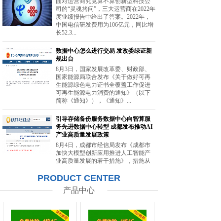
面对运营商究竟算不算创新型科技公
司的“灵魂拷问”，三大运营商在2022年
度业绩报告中给出了答案。2022年，
中国电信研发费用为106亿元，同比增
长52.3...
数据中心怎么进行交易 发改委绿证新
规出台
8月3日，国家发展改革委、财政部、
国家能源局联合发布《关于做好可再
生能源绿色电力证书全覆盖工作促进
可再生能源电力消费的通知》（以下
简称《通知》），《通知》...
引导存储备份服务数据中心向智算服
务先进数据中心转型 成都发布推动AI
产业高质量发展政策
8月4日，成都市经信局发布《成都市
加快大模型创新应用推进人工智能产
业高质量发展的若干措施》，措施从
强化智能算力供给、提升创新策源能
PRODUCT CENTER
力等方面提出20条举措。...
产品中心