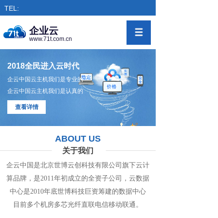
TEL:
企业云
www.71t.com.cn
2018全民进入云时代
企云中国云主机我们是专业的
企云中国云主机我们是认真的
查看详情
ABOUT US
关于我们
企云中国是北京世博云创科技有限公司旗下
云计
算
品牌，是
2011年初成立的全资子公司，
云数
据
中心
是2010年底世博科技巨资筹
建的
数据
中
心
目前多个机房
多
芯光纤直联电信移动联通。