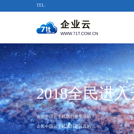
TEL:
企业云
WWW.71T.COM.CN
2018全民进
企云中国云主机我们是专业的
企云中国云主机我们是认真的