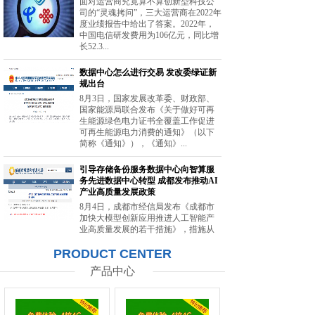
面对运营商究竟算不算创新型科技公
司的“灵魂拷问”，三大运营商在2022年
度业绩报告中给出了答案。2022年，
中国电信研发费用为106亿元，同比增
长52.3...
数据中心怎么进行交易 发改委绿证新
规出台
8月3日，国家发展改革委、财政部、
国家能源局联合发布《关于做好可再
生能源绿色电力证书全覆盖工作促进
可再生能源电力消费的通知》（以下
简称《通知》），《通知》...
引导存储备份服务数据中心向智算服
务先进数据中心转型 成都发布推动AI
产业高质量发展政策
8月4日，成都市经信局发布《成都市
加快大模型创新应用推进人工智能产
业高质量发展的若干措施》，措施从
强化智能算力供给、提升创新策源能
PRODUCT CENTER
力等方面提出20条举措。...
产品中心