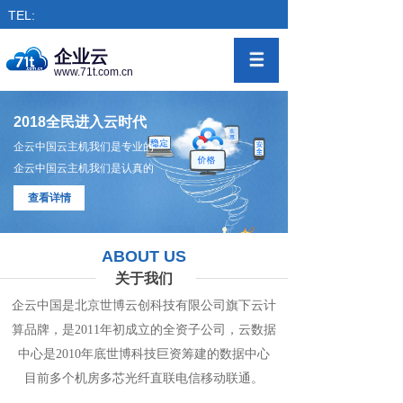
TEL:
企业云
www.71t.com.cn
2018全民进入云时代
企云中国云主机我们是专业的
企云中国云主机我们是认真的
查看详情
ABOUT US
关于我们
企云中国是北京世博云创科技有限公司旗下
云计
算
品牌，是
2011年初成立的全资子公司，
云数
据
中心
是2010年底世博科技巨资筹
建的
数据
中
心
目前多个机房
多
芯光纤直联电信移动联通。