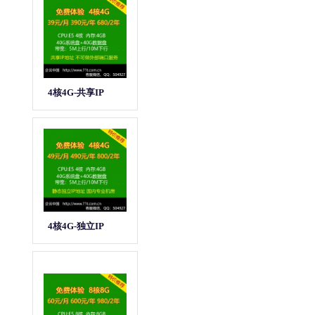
运营商在2022年度业绩报告中
给出了答案。2022年，中国电
信研发费用为106亿元，同比
增长52.3...
4核4G-共享IP
[网络咨讯]
数据中心怎么进行
交易 发改委绿证新规出台
2023-08-07
8月3日，国家发展改革委、财
4核4G-独立IP
政部、国家能源局联合发布
《关于做好可再生能源绿色电
力证书全覆盖工作促进可再生
能源电力消费的通知》（以下
简称《通知》），《通知》...