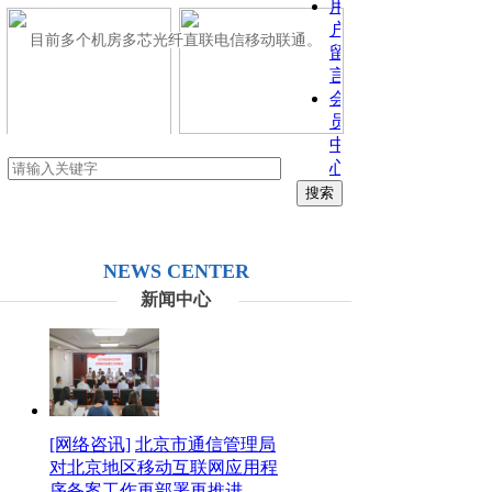
用
户
目前多个机房
多
芯光纤直联电信移动联通。
留
言
会
员
中
心
热门搜索 : 挂机宝 云服务器 云主机
NEWS CENTER
新闻中心
[网络咨讯]
北京市通信管理局
对北京地区移动互联网应用程
序备案工作再部署再推进