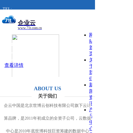
TEL:
企业云
www.71t.com.cn
网
站
2018全民进入云时代
首
企云中国云主机我们是专业的
页
关
企云中国云主机我们是认真的
查看详情
于
我
们
新
ABOUT US
闻
关于我们
资
讯
企云中国是北京世博云创科技有限公司旗下
云计
产
品
算
品牌，是
2011年初成立的全资子公司，
云数
据
中
心
中心
是2010年底世博科技巨资筹
建的
数据
中
心