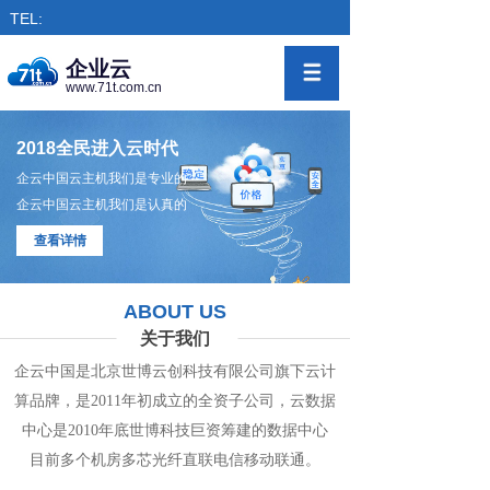
TEL:
企业云
www.71t.com.cn
2018全民进入云时代
企云中国云主机我们是专业的
企云中国云主机我们是认真的
查看详情
ABOUT US
关于我们
企云中国是北京世博云创科技有限公司旗下
云计
算
品牌，是
2011年初成立的全资子公司，
云数
据
中心
是2010年底世博科技巨资筹
建的
数据
中
心
目前多个机房
多
芯光纤直联电信移动联通。