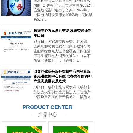
面对运营商究竟算不算创新型科技公
司的“灵魂拷问”，三大运营商在2022年
度业绩报告中给出了答案。2022年，
中国电信研发费用为106亿元，同比增
长52.3...
数据中心怎么进行交易 发改委绿证新
规出台
8月3日，国家发展改革委、财政部、
国家能源局联合发布《关于做好可再
生能源绿色电力证书全覆盖工作促进
可再生能源电力消费的通知》（以下
简称《通知》），《通知》...
引导存储备份服务数据中心向智算服
务先进数据中心转型 成都发布推动AI
产业高质量发展政策
8月4日，成都市经信局发布《成都市
加快大模型创新应用推进人工智能产
业高质量发展的若干措施》，措施从
强化智能算力供给、提升创新策源能
PRODUCT CENTER
力等方面提出20条举措。...
产品中心