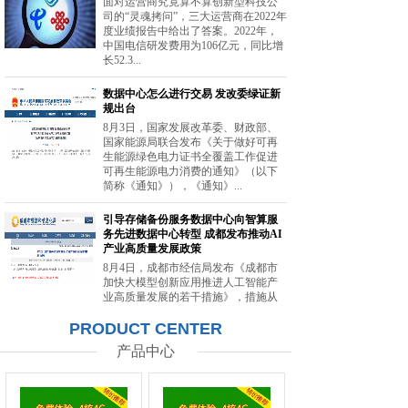
面对运营商究竟算不算创新型科技公
司的“灵魂拷问”，三大运营商在2022年
度业绩报告中给出了答案。2022年，
中国电信研发费用为106亿元，同比增
长52.3...
数据中心怎么进行交易 发改委绿证新
规出台
8月3日，国家发展改革委、财政部、
国家能源局联合发布《关于做好可再
生能源绿色电力证书全覆盖工作促进
可再生能源电力消费的通知》（以下
简称《通知》），《通知》...
引导存储备份服务数据中心向智算服
务先进数据中心转型 成都发布推动AI
产业高质量发展政策
8月4日，成都市经信局发布《成都市
加快大模型创新应用推进人工智能产
业高质量发展的若干措施》，措施从
强化智能算力供给、提升创新策源能
PRODUCT CENTER
力等方面提出20条举措。...
产品中心