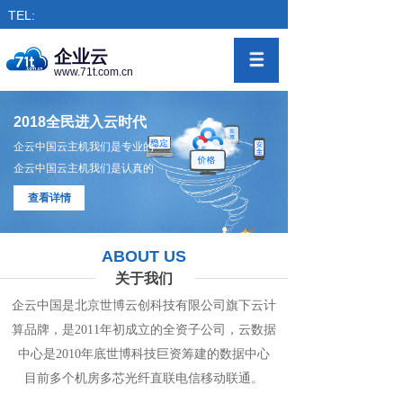
TEL:
企业云
www.71t.com.cn
2018全民进入云时代
企云中国云主机我们是专业的
企云中国云主机我们是认真的
查看详情
ABOUT US
关于我们
企云中国是北京世博云创科技有限公司旗下
云计
算
品牌，是
2011年初成立的全资子公司，
云数
据
中心
是2010年底世博科技巨资筹
建的
数据
中
心
目前多个机房
多
芯光纤直联电信移动联通。