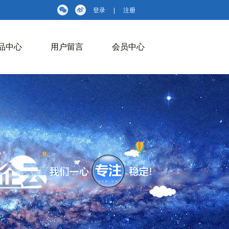
登录
|
注册
品中心
用户留言
会员中心