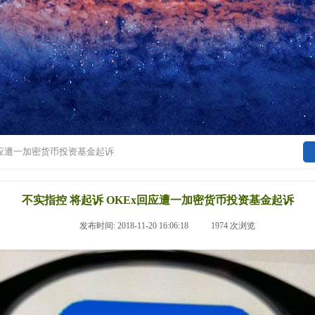
x回应遭一加密货币投资基金起诉
不实指控 将起诉 OKEx回应遭一加密货币投资基金起诉
|
发布时间:
2018-11-20 16:06:18
|
1974
次浏览