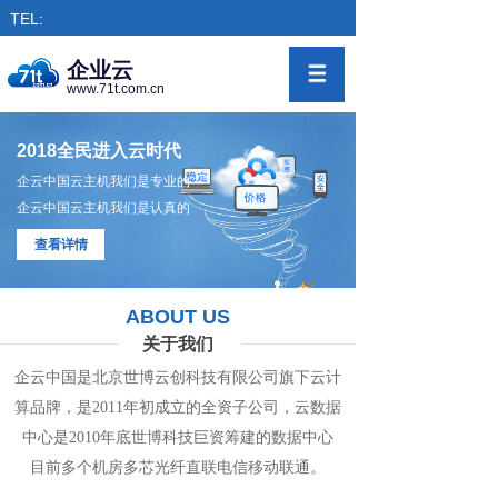
TEL:
企业云
www.71t.com.cn
2018全民进入云时代
企云中国云主机我们是专业的
企云中国云主机我们是认真的
查看详情
ABOUT US
关于我们
企云中国是北京世博云创科技有限公司旗下
云计
算
品牌，是
2011年初成立的全资子公司，
云数
据
中心
是2010年底世博科技巨资筹
建的
数据
中
心
目前多个机房
多
芯光纤直联电信移动联通。