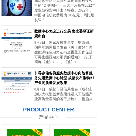
面对运营商究竟算不算创新型科技公
司的“灵魂拷问”，三大运营商在2022年
度业绩报告中给出了答案。2022年，
中国电信研发费用为106亿元，同比增
长52.3...
数据中心怎么进行交易 发改委绿证新
规出台
8月3日，国家发展改革委、财政部、
国家能源局联合发布《关于做好可再
生能源绿色电力证书全覆盖工作促进
可再生能源电力消费的通知》（以下
简称《通知》），《通知》...
引导存储备份服务数据中心向智算服
务先进数据中心转型 成都发布推动AI
产业高质量发展政策
8月4日，成都市经信局发布《成都市
加快大模型创新应用推进人工智能产
业高质量发展的若干措施》，措施从
强化智能算力供给、提升创新策源能
PRODUCT CENTER
力等方面提出20条举措。...
产品中心