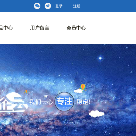
登录
|
注册
品中心
用户留言
会员中心