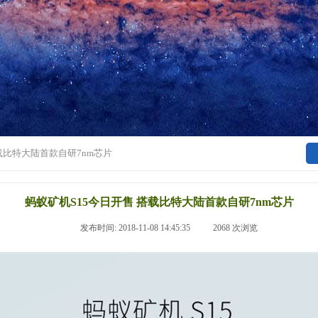
载比特大陆首款自研7nm芯片
蚂蚁矿机S15今日开售 搭载比特大陆首款自研7nm芯片
|
发布时间:
2018-11-08 14:45:35
|
2068
次浏览